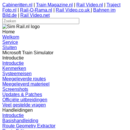
Cabineritten.nl
|
Train Magazine.nl
|
Rail Video.nl
|
Traject
Foto.nl
|
Rail-O-Rama.nl
|
Rail Video.co.uk
|
Bahnen im
Bild.de
|
Rail Video.net
Home
Welkom
Service
Sluiten
Microsoft Train Simulator
Introductie
Introductie
Kenmerken
Systeemeisen
Meegeleverde routes
Meegeleverd materieel
Screenshots
Updates & Patches
Officiële uitbreidingen
Veel gestelde vragen
Handleidingen
Introductie
Basishandleiding
Route Geometry Extractor