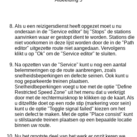
Als u een reizigersdienst heeft opgezet moet u nu
onderaan in de "Service editor" bij "Stops" de stations
aanvinken waar er gestopt dient te worden. Stations die
niet voorkomen in deze lijst worden door de in de "Path
editor" uitgezette route niet aangedaan. Vervolgens
klikt u op "Ok" om de "Service editor" te sluiten.
Na opzetten van de "Service" kunt u nog een aantal
belemmeringen op de route aanbrengen, zoals
snelheidsbeperkingen en defecte seinen. Ook kunt u
nog geparkeerde treinen plaatsen.
Snelheidbeperkingen voegt u toe met de optie "Define
Restricted Speed Zone" uit het menu dat u verkrijgt
door met de rechtermuisknop te klikken op de kaart. Als
u ditzelfde doet op een rode stip (markering voor sein)
kunt u de optie "Toggle signal failed" kiezen om het
sein defect te maken. Met de optie "Place consist" kunt
u stilstaande treinen plaatsen op een bepaalde locatie
binnen uw route.
Nu het grootste deel van het werk er opzit keren we