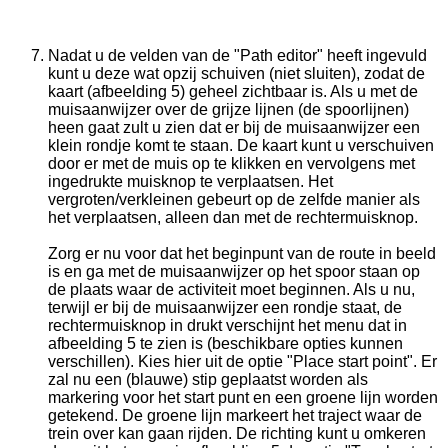
Nadat u de velden van de "Path editor" heeft ingevuld
kunt u deze wat opzij schuiven (niet sluiten), zodat de
kaart (afbeelding 5) geheel zichtbaar is. Als u met de
muisaanwijzer over de grijze lijnen (de spoorlijnen)
heen gaat zult u zien dat er bij de muisaanwijzer een
klein rondje komt te staan. De kaart kunt u verschuiven
door er met de muis op te klikken en vervolgens met
ingedrukte muisknop te verplaatsen. Het
vergroten/verkleinen gebeurt op de zelfde manier als
het verplaatsen, alleen dan met de rechtermuisknop.
Zorg er nu voor dat het beginpunt van de route in beeld
is en ga met de muisaanwijzer op het spoor staan op
de plaats waar de activiteit moet beginnen. Als u nu,
terwijl er bij de muisaanwijzer een rondje staat, de
rechtermuisknop in drukt verschijnt het menu dat in
afbeelding 5 te zien is (beschikbare opties kunnen
verschillen). Kies hier uit de optie "Place start point". Er
zal nu een (blauwe) stip geplaatst worden als
markering voor het start punt en een groene lijn worden
getekend. De groene lijn markeert het traject waar de
trein over kan gaan rijden. De richting kunt u omkeren