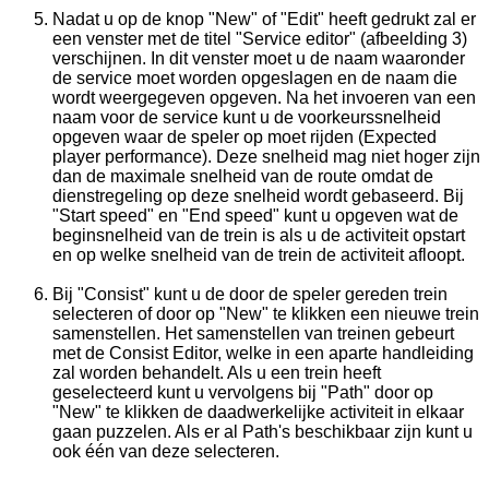
Nadat u op de knop "New" of "Edit" heeft gedrukt zal er
een venster met de titel "Service editor" (afbeelding 3)
verschijnen. In dit venster moet u de naam waaronder
de service moet worden opgeslagen en de naam die
wordt weergegeven opgeven. Na het invoeren van een
naam voor de service kunt u de voorkeurssnelheid
opgeven waar de speler op moet rijden (Expected
player performance). Deze snelheid mag niet hoger zijn
dan de maximale snelheid van de route omdat de
dienstregeling op deze snelheid wordt gebaseerd. Bij
"Start speed" en "End speed" kunt u opgeven wat de
beginsnelheid van de trein is als u de activiteit opstart
en op welke snelheid van de trein de activiteit afloopt.
Bij "Consist" kunt u de door de speler gereden trein
selecteren of door op "New" te klikken een nieuwe trein
samenstellen. Het samenstellen van treinen gebeurt
met de Consist Editor, welke in een aparte handleiding
zal worden behandelt. Als u een trein heeft
geselecteerd kunt u vervolgens bij "Path" door op
"New" te klikken de daadwerkelijke activiteit in elkaar
gaan puzzelen. Als er al Path's beschikbaar zijn kunt u
ook één van deze selecteren.