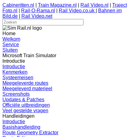
Cabineritten.nl
|
Train Magazine.nl
|
Rail Video.nl
|
Traject
Foto.nl
|
Rail-O-Rama.nl
|
Rail Video.co.uk
|
Bahnen im
Bild.de
|
Rail Video.net
Home
Welkom
Service
Sluiten
Microsoft Train Simulator
Introductie
Introductie
Kenmerken
Systeemeisen
Meegeleverde routes
Meegeleverd materieel
Screenshots
Updates & Patches
Officiële uitbreidingen
Veel gestelde vragen
Handleidingen
Introductie
Basishandleiding
Route Geometry Extractor