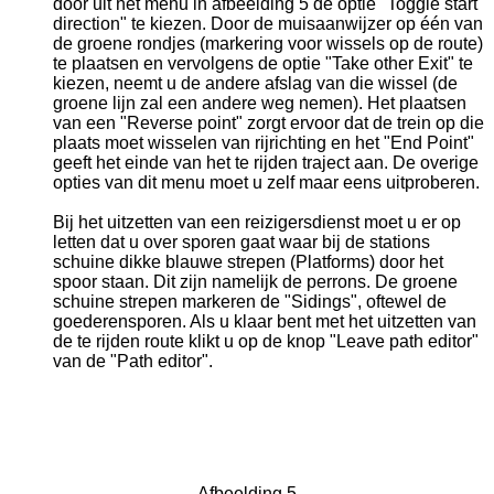
door uit het menu in afbeelding 5 de optie "Toggle start
direction" te kiezen. Door de muisaanwijzer op één van
de groene rondjes (markering voor wissels op de route)
te plaatsen en vervolgens de optie "Take other Exit" te
kiezen, neemt u de andere afslag van die wissel (de
groene lijn zal een andere weg nemen). Het plaatsen
van een "Reverse point" zorgt ervoor dat de trein op die
plaats moet wisselen van rijrichting en het "End Point"
geeft het einde van het te rijden traject aan. De overige
opties van dit menu moet u zelf maar eens uitproberen.
Bij het uitzetten van een reizigersdienst moet u er op
letten dat u over sporen gaat waar bij de stations
schuine dikke blauwe strepen (Platforms) door het
spoor staan. Dit zijn namelijk de perrons. De groene
schuine strepen markeren de "Sidings", oftewel de
goederensporen. Als u klaar bent met het uitzetten van
de te rijden route klikt u op de knop "Leave path editor"
van de "Path editor".
Afbeelding 5