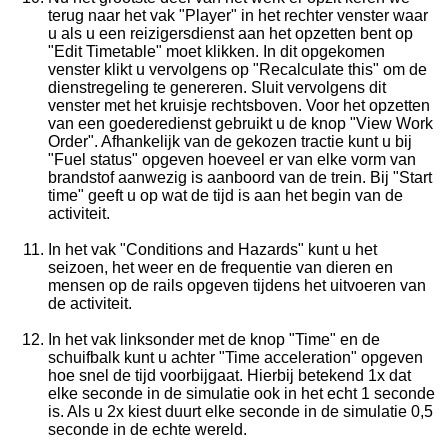
terug naar het vak "Player" in het rechter venster waar
u als u een reizigersdienst aan het opzetten bent op
"Edit Timetable" moet klikken. In dit opgekomen
venster klikt u vervolgens op "Recalculate this" om de
dienstregeling te genereren. Sluit vervolgens dit
venster met het kruisje rechtsboven. Voor het opzetten
van een goederedienst gebruikt u de knop "View Work
Order". Afhankelijk van de gekozen tractie kunt u bij
"Fuel status" opgeven hoeveel er van elke vorm van
brandstof aanwezig is aanboord van de trein. Bij "Start
time" geeft u op wat de tijd is aan het begin van de
activiteit.
In het vak "Conditions and Hazards" kunt u het
seizoen, het weer en de frequentie van dieren en
mensen op de rails opgeven tijdens het uitvoeren van
de activiteit.
In het vak linksonder met de knop "Time" en de
schuifbalk kunt u achter "Time acceleration" opgeven
hoe snel de tijd voorbijgaat. Hierbij betekend 1x dat
elke seconde in de simulatie ook in het echt 1 seconde
is. Als u 2x kiest duurt elke seconde in de simulatie 0,5
seconde in de echte wereld.