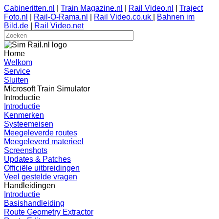
Cabineritten.nl
|
Train Magazine.nl
|
Rail Video.nl
|
Traject
Foto.nl
|
Rail-O-Rama.nl
|
Rail Video.co.uk
|
Bahnen im
Bild.de
|
Rail Video.net
Home
Welkom
Service
Sluiten
Microsoft Train Simulator
Introductie
Introductie
Kenmerken
Systeemeisen
Meegeleverde routes
Meegeleverd materieel
Screenshots
Updates & Patches
Officiële uitbreidingen
Veel gestelde vragen
Handleidingen
Introductie
Basishandleiding
Route Geometry Extractor