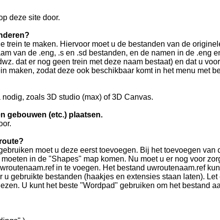
p deze site door.
anderen?
dige trein te maken. Hiervoor moet u de bestanden van de originel
m van de .eng, .s en .sd bestanden, en de namen in de .eng en
 (dwz. dat er nog geen trein met deze naam bestaat) en dat u voor
ein maken, zodat deze ook beschikbaar komt in het menu met be
nodig, zoals 3D studio (max) of 3D Canvas.
en gebouwen (etc.) plaatsen.
oor.
route?
gebruiken moet u deze eerst toevoegen. Bij het toevoegen van 
en moeten in de "Shapes" map komen. Nu moet u er nog voor zor
 uwroutenaam.ref in te voegen. Het bestand uwroutenaam.ref ku
u gebruikte bestanden (haakjes en extensies staan laten). Let e
 lezen. U kunt het beste "Wordpad" gebruiken om het bestand a