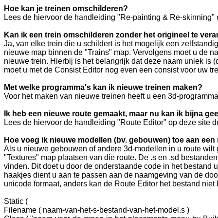
Hoe kan je treinen omschilderen?
Lees de hiervoor de handleiding "Re-painting & Re-skinning" o
Kan ik een trein omschilderen zonder het origineel te ver
Ja, van elke trein die u schildert is het mogelijk een zelfstan
nieuwe map binnen de "Trains" map. Vervolgens moet u de naa
nieuwe trein. Hierbij is het belangrijk dat deze naam uniek is
moet u met de Consist Editor nog even een consist voor uw tr
Met welke programma's kan ik nieuwe treinen maken?
Voor het maken van nieuwe treinen heeft u een 3d-programma 
Ik heb een nieuwe route gemaakt, maar nu kan ik bijna ge
Lees de hiervoor de handleiding "Route Editor" op deze site d
Hoe voeg ik nieuwe modellen (bv. gebouwen) toe aan een 
Als u nieuwe gebouwen of andere 3d-modellen in u route wilt 
"Textures" map plaatsen van die route. De .s en .sd bestand
vinden. Dit doet u door de onderstaande code in het bestand
haakjes dient u aan te passen aan de naamgeving van de door 
unicode formaat, anders kan de Route Editor het bestand niet
Static (
Filename ( naam-van-het-s-bestand-van-het-model.s )