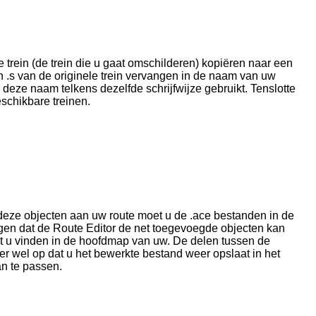
e trein (de trein die u gaat omschilderen) kopiëren naar een
 .s van de originele trein vervangen in de naam van uw
 deze naam telkens dezelfde schrijfwijze gebruikt. Tenslotte
schikbare treinen.
deze objecten aan uw route moet u de .ace bestanden in de
gen dat de Route Editor de net toegevoegde objecten kan
nt u vinden in de hoofdmap van uw. De delen tussen de
r wel op dat u het bewerkte bestand weer opslaat in het
an te passen.