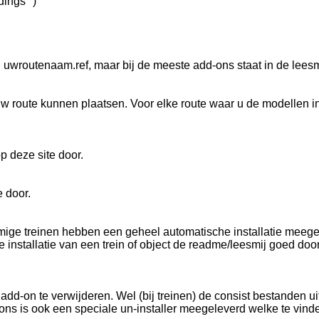
ings" )
n uwroutenaam.ref, maar bij de meeste add-ons staat in de leesm
in uw route kunnen plaatsen. Voor elke route waar u de modellen
p deze site door.
 door.
Sommige treinen hebben een geheel automatische installatie mee
 installatie van een trein of object de readme/leesmij goed do
dd-on te verwijderen. Wel (bij treinen) de consist bestanden ui
s is ook een speciale un-installer meegeleverd welke te vinde