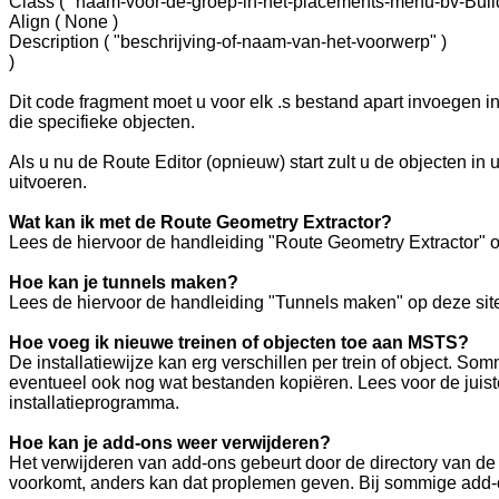
Class ( "naam-voor-de-groep-in-het-placements-menu-bv-Build
Align ( None )
Description ( "beschrijving-of-naam-van-het-voorwerp" )
)
Dit code fragment moet u voor elk .s bestand apart invoegen i
die specifieke objecten.
Als u nu de Route Editor (opnieuw) start zult u de objecten 
uitvoeren.
Wat kan ik met de Route Geometry Extractor?
Lees de hiervoor de handleiding "Route Geometry Extractor" o
Hoe kan je tunnels maken?
Lees de hiervoor de handleiding "Tunnels maken" op deze site
Hoe voeg ik nieuwe treinen of objecten toe aan MSTS?
De installatiewijze kan erg verschillen per trein of object. 
eventueel ook nog wat bestanden kopiëren. Lees voor de juiste
installatieprogramma.
Hoe kan je add-ons weer verwijderen?
Het verwijderen van add-ons gebeurt door de directory van de a
voorkomt, anders kan dat proplemen geven. Bij sommige add-on