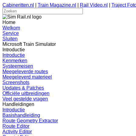
Cabineritten.nl
|
Train Magazine.nl
|
Rail Video.nl
|
Traject Foto
Home
Welkom
Service
Sluiten
Microsoft Train Simulator
Introductie
Introductie
Kenmerken
Systeemeisen
Meegeleverde routes
Meegeleverd materieel
Screenshots
Updates & Patches
Officiële uitbreidingen
Veel gestelde vragen
Handleidingen
Introductie
Basishandleiding
Route Geometry Extractor
Route Editor
Activity Editor